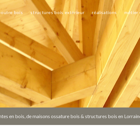
poutre bois
structures bois extérieur
réalisations
métier
tes en bois, de maisons ossature bois & structures bois en Lorrai