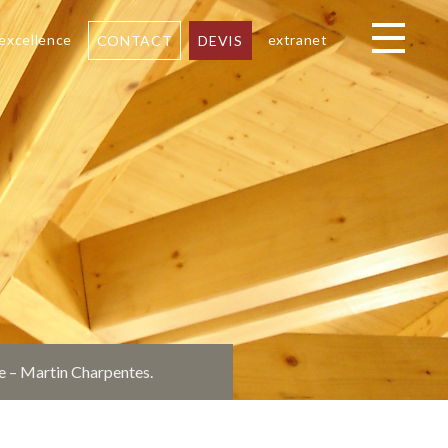
 excellence
extranet
CONTACT
DEVIS
Toggle navi
ne – Martin Charpentes.