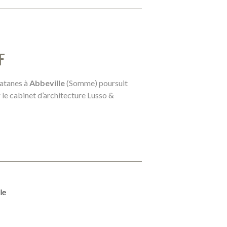
F
latanes à
Abbeville
(Somme) poursuit
 le cabinet d’architecture Lusso &
le