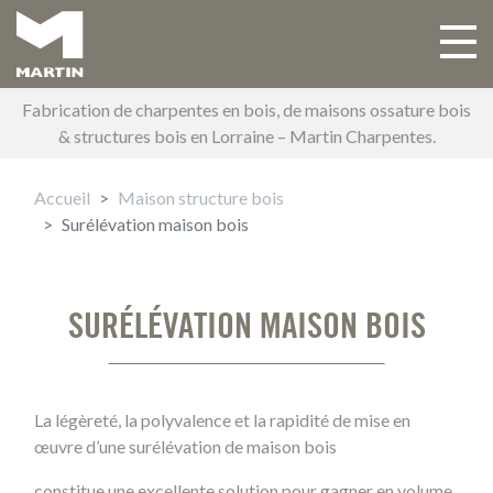
Aller
au
Toggle 
Main navigation
contenu
principal
Fabrication de charpentes en bois, de maisons ossature bois
& structures bois en Lorraine – Martin Charpentes.
Accueil
Maison structure bois
Surélévation maison bois
SURÉLÉVATION MAISON BOIS
La légèreté, la polyvalence et la rapidité de mise en
œuvre d’une surélévation de maison bois
constitue une excellente solution pour gagner en volume