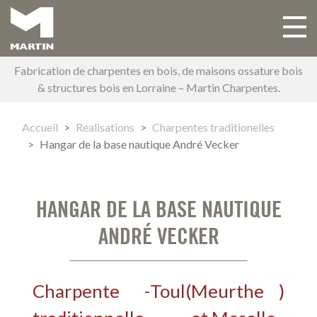
Aller
au
Toggle 
Main navigation
contenu
principal
Fabrication de charpentes en bois, de maisons ossature bois
& structures bois en Lorraine – Martin Charpentes.
Accueil
Réalisations
Charpentes traditionelles
Hangar de la base nautique André Vecker
HANGAR DE LA BASE NAUTIQUE
ANDRÉ VECKER
Charpente
-
Toul
(
Meurthe
)