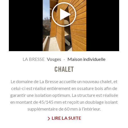
LA BRESSE
Vosges
-
Maison individuelle
CHALET
Le domaine de La Bresse accueille un nouveau chalet, et
celui-ci est réalisé entièrement en ossature bois afin de
garantir une isolation optimum. La structure est réalisée
en montant de 45/145 mm et reçoit un doublage isolant
supplémentaire de 60 mm à l’intérieur.
LIRE LA SUITE