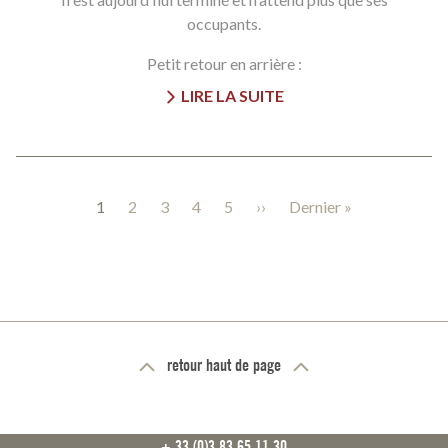
occupants.
Petit retour en arrière :
LIRE LA SUITE
Pagination
Page
1
Page
2
Page
3
Page
4
Page
5
Page
››
Dernière
Dernier »
courante
suivante
page
retour haut de page
FOOTER
+ 33 (0)3 83 65 11 30