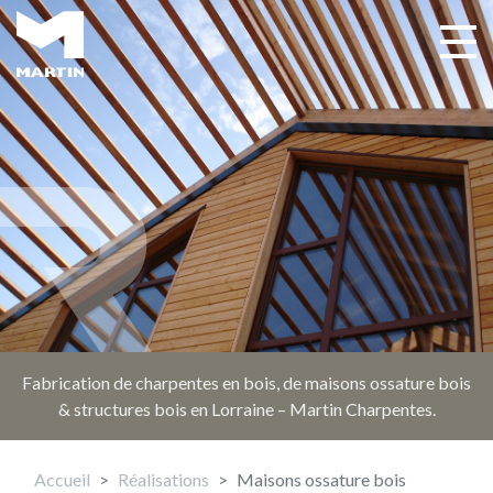
Aller
au
Toggle 
Main navigation
contenu
principal
Fabrication de charpentes en bois, de maisons ossature bois
& structures bois en Lorraine – Martin Charpentes.
Accueil
Réalisations
Maisons ossature bois