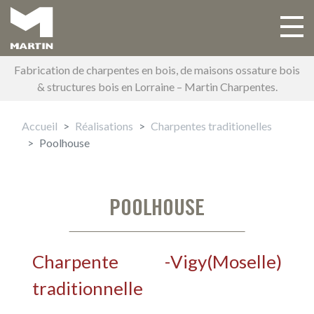
Aller
au
Toggle 
Main navigation
contenu
principal
Fabrication de charpentes en bois, de maisons ossature bois
& structures bois en Lorraine – Martin Charpentes.
Accueil
Réalisations
Charpentes traditionelles
Poolhouse
POOLHOUSE
Charpente
-
Vigy
(
Moselle
)
traditionnelle