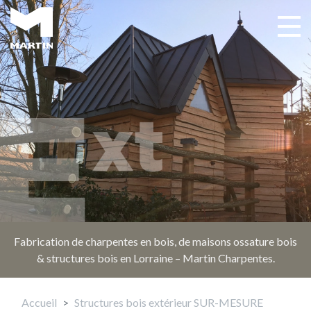
Aller
au
Toggle 
Main navigation
contenu
principal
Fabrication de charpentes en bois, de maisons ossature bois
& structures bois en Lorraine – Martin Charpentes.
Accueil
Structures bois extérieur SUR-MESURE