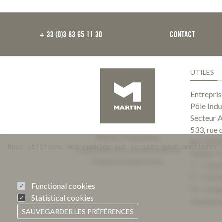
FOOTER
+ 33 (0)3 83 65 11 30
CONTACT
UTILES
Entrepr
Pôle Indu
Secteur 
533, rue 
Martin Charpentes
B.P. 201
Nous utilisons des cookies sur ce site pour améliorer 
Charpente bois, construction &
54206 T
maison ossature bois
T : +33 (
F : +33 (
Functional cookies
M :
cbe@
Statistical cookies
charpent
SAUVEGARDER LES PRÉFÉRENCES