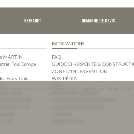
EXTRANET
DEMANDE DE DEVIS
INFORMATIONS
ise MARTIN
FAQ
striel Toul Europe
GUIDE CHARPENTE & CONSTRUCTI
A
ZONE D'INTERVENTION
des Etats-Unis
WIKIPÉDIA
56
CGV
votre expérience utilisateur.En cliquant sur le bouton A
OUL Cedex
MENTIONS LÉGALES
0)3 83 65 11 30
UTILISATION DES DONNÉES
0)3 83 65 11 31
NOS OFFRES D'EMPLOI
martin-
LEXIQUE
es.com
PLAN DU SITE