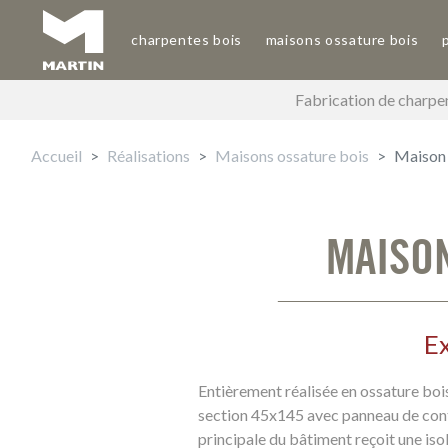
Aller
au
charpentes bois
maisons ossature bois
Main navigation
contenu
principal
Fabrication de charpen
Accueil
Réalisations
Maisons ossature bois
Maison 
MAISO
Ex
Entièrement réalisée en ossature b
section 45x145 avec panneau de cont
principale du bâtiment reçoit une iso