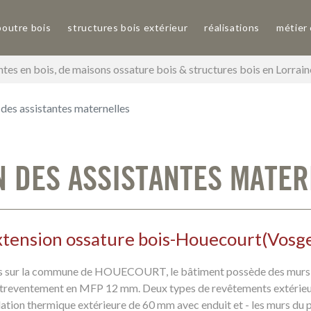
poutre bois
structures bois extérieur
réalisations
métier
tes en bois, de maisons ossature bois & structures bois en Lorrai
des assistantes maternelles
N DES ASSISTANTES MATER
tension ossature bois
-
Houecourt
(
Vosg
ois sur la commune de HOUECOURT, le bâtiment possède des murs
reventement en MFP 12 mm. Deux types de revêtements extérieurs 
lation thermique extérieure de 60 mm avec enduit et - les murs du p