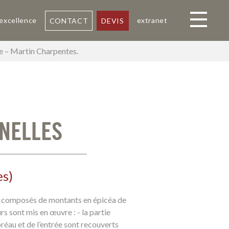
 excellence
extranet
CONTACT
DEVIS
Toggle navi
ne – Martin Charpentes.
NELLES
es
)
 composés de montants en épicéa de
sont mis en œuvre : - la partie
réau et de l’entrée sont recouverts