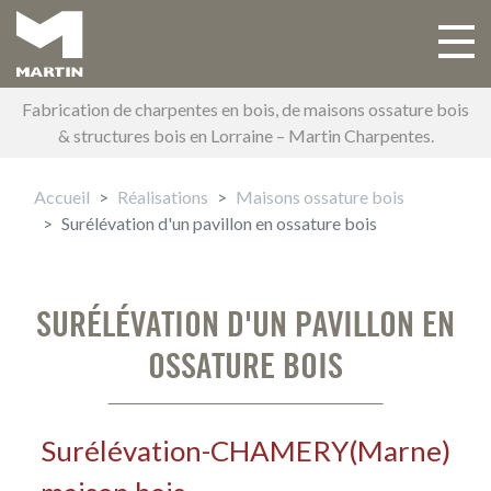
Aller
au
Toggle 
Main navigation
contenu
principal
Fabrication de charpentes en bois, de maisons ossature bois
& structures bois en Lorraine – Martin Charpentes.
Accueil
Réalisations
Maisons ossature bois
Surélévation d'un pavillon en ossature bois
SURÉLÉVATION D'UN PAVILLON EN
OSSATURE BOIS
Surélévation
-
CHAMERY
(
Marne
)