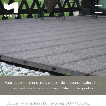
Aller
au
Toggle 
Main navigation
contenu
principal
Fabrication de charpentes en bois, de maisons ossature bois
& structures bois en Lorraine – Martin Charpentes.
Accueil
Structures bois extérieur SUR-MESURE