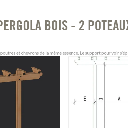
PERGOLA BOIS - 2 POTEAU
poutres et chevrons de la même essence. Le support pour voir s’ép