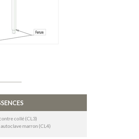
SSENCES
ontre collé (CL3)
é autoclave marron (CL4)