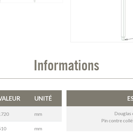
Informations
VALEUR
UNITÉ
E
Douglas c
1720
mm
Pin contre coll
510
mm