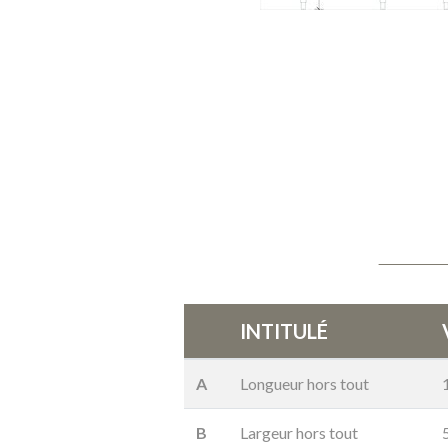
INTITULÉ
A
Longueur hors tout
B
Largeur hors tout