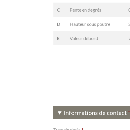
C
Pente en degrés
D
Hauteur sous poutre
E
Valeur débord
Informations de contact
Type de devis