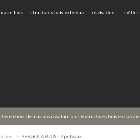
poutre bois
structures bois extérieur
réalisations
métier
tes en bois, de maisons ossature bois & structures bois en Lorrai
a bois
PERGOLA BOIS - 2 poteaux