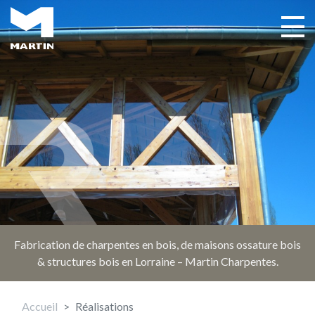
Aller
au
Toggle 
Main navigation
contenu
principal
Fabrication de charpentes en bois, de maisons ossature bois
& structures bois en Lorraine – Martin Charpentes.
Accueil
Réalisations