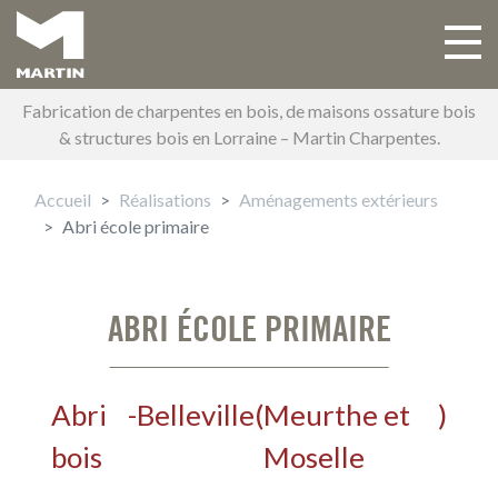
Aller
au
Toggle 
Main navigation
contenu
principal
Fabrication de charpentes en bois, de maisons ossature bois
& structures bois en Lorraine – Martin Charpentes.
Accueil
Réalisations
Aménagements extérieurs
Abri école primaire
ABRI ÉCOLE PRIMAIRE
Abri
-
Belleville
(
Meurthe et
)
bois
Moselle