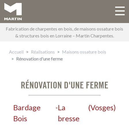
Aller
au
Toggle 
Main navigation
contenu
principal
Fabrication de charpentes en bois, de maisons ossature bois
& structures bois en Lorraine – Martin Charpentes.
Accueil
Réalisations
Maisons ossature bois
Rénovation d'une ferme
RÉNOVATION D'UNE FERME
Bardage
-
La
(
Vosges
)
Bois
bresse