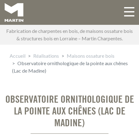
Aller
au
Toggle 
Main navigation
contenu
principal
Fabrication de charpentes en bois, de maisons ossature bois
& structures bois en Lorraine – Martin Charpentes.
Accueil
Réalisations
Maisons ossature bois
Observatoire ornithologique de la pointe aux chênes
(Lac de Madine)
OBSERVATOIRE ORNITHOLOGIQUE DE
LA POINTE AUX CHÊNES (LAC DE
MADINE)