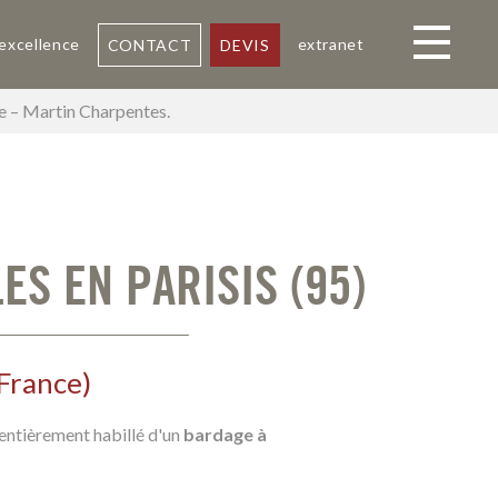
 excellence
extranet
CONTACT
DEVIS
Toggle navi
ne – Martin Charpentes.
S EN PARISIS (95)
 France
)
 entièrement habillé d'un
bardage à