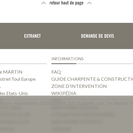
retour haut de page
EXTRANET
DEMANDE DE DEVIS
INFORMATIONS
ise MARTIN
FAQ
striel Toul Europe
GUIDE CHARPENTE & CONSTRUCTI
A
ZONE D'INTERVENTION
des Etats-Unis
WIKIPÉDIA
56
CGV
votre expérience utilisateur.En cliquant sur le bouton A
OUL Cedex
MENTIONS LÉGALES
0)3 83 65 11 30
UTILISATION DES DONNÉES
0)3 83 65 11 31
NOS OFFRES D'EMPLOI
martin-
LEXIQUE