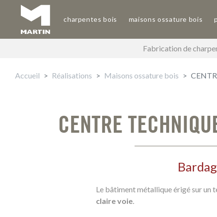
Aller
au
charpentes bois
maisons ossature bois
Main navigation
contenu
principal
Fabrication de charpen
Accueil
Réalisations
Maisons ossature bois
CENTRE
CENTRE TECHNIQUE
Bardag
Le bâtiment métallique érigé sur un t
claire voie
.