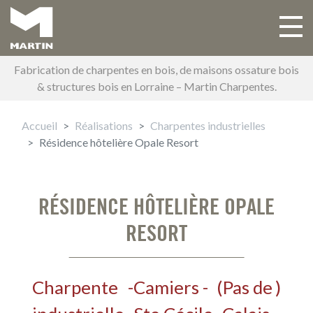
Aller
au
Toggle 
Main navigation
contenu
principal
Fabrication de charpentes en bois, de maisons ossature bois
& structures bois en Lorraine – Martin Charpentes.
Accueil
Réalisations
Charpentes industrielles
Résidence hôtelière Opale Resort
RÉSIDENCE HÔTELIÈRE OPALE
RESORT
Charpente
-
Camiers -
(
Pas de
)