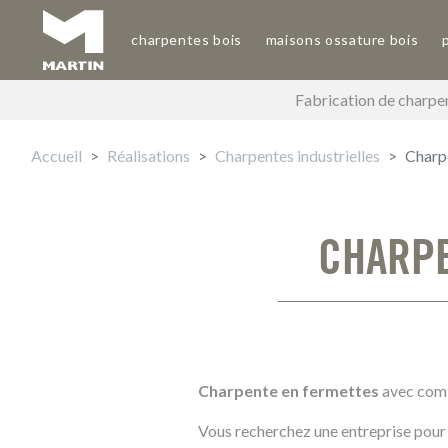
Aller
au
charpentes bois
maisons ossature bois
Main navigation
contenu
principal
Fabrication de charpen
Accueil
Réalisations
Charpentes industrielles
Charp
CHARPE
Charpente en fermettes
avec comb
Vous recherchez une entreprise pour 