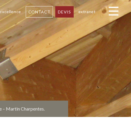
 excellence
extranet
CONTACT
DEVIS
Toggle navi
ne – Martin Charpentes.