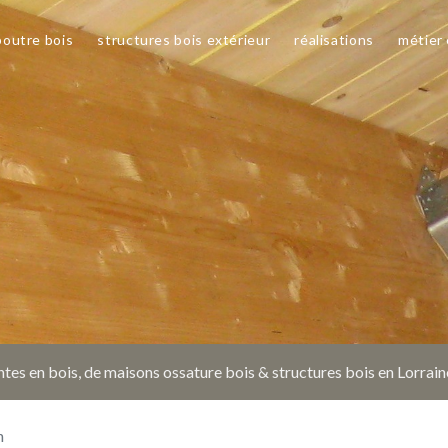
poutre bois
structures bois extérieur
réalisations
métier
tes en bois, de maisons ossature bois & structures bois en Lorrai
n