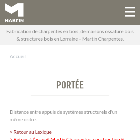
Aller
au
Toggle 
Main navigation
contenu
principal
Fabrication de charpentes en bois, de maisons ossature bois
& structures bois en Lorraine – Martin Charpentes.
Accueil
PORTÉE
Distance entre appuis de systèmes structurels d'un
même ordre.
> Retour au Lexique
> Retour à l’accueil Martin Charpentes, construction &