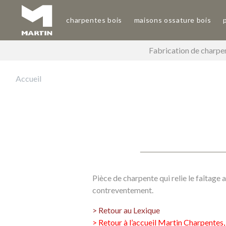
Aller
au
charpentes bois
maisons ossature bois
Main navigation
contenu
principal
Fabrication de charpen
Accueil
Pièce de charpente qui relie le faîtage 
contreventement.
> Retour au Lexique
> Retour à l’accueil Martin Charpentes