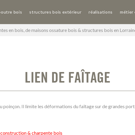
poutre bois
structures bois extérieur
réalisations
métier
tes en bois, de maisons ossature bois & structures bois en Lorrai
LIEN DE FAÎTAGE
au poinçon. Il limite les déformations du faîtage sur de grandes por
, construction & charpente bois