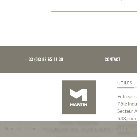
FOOTER
+ 33 (0)3 83 65 11 30
CONTACT
UTILES
Entrepr
Pôle Indu
Secteur 
533, rue 
Martin Charpentes
B.P. 201
Nous utilisons des cookies sur ce site pour améliorer 
Charpente bois, construction &
54206 T