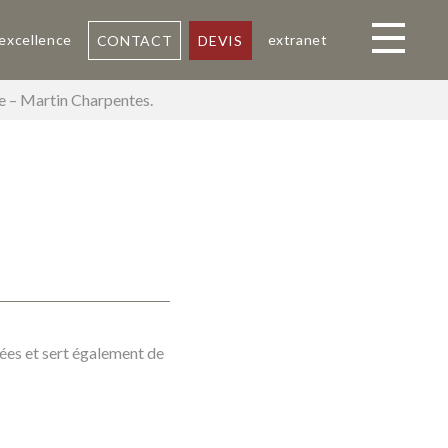
 excellence
extranet
CONTACT
DEVIS
Toggle navi
ne – Martin Charpentes.
tées et sert également de