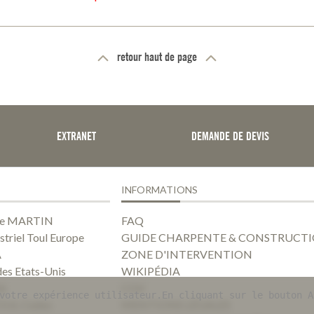
retour haut de page
EXTRANET
DEMANDE DE DEVIS
INFORMATIONS
ise MARTIN
FAQ
striel Toul Europe
GUIDE CHARPENTE & CONSTRUCTI
A
ZONE D'INTERVENTION
des Etats-Unis
WIKIPÉDIA
56
CGV
votre expérience utilisateur.En cliquant sur le bouton A
OUL Cedex
MENTIONS LÉGALES