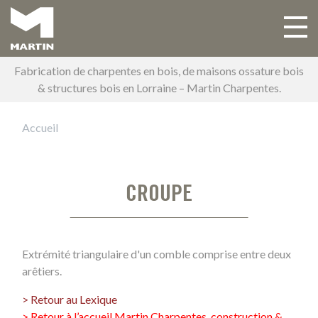
Aller
au
Toggle 
Main navigation
contenu
principal
Fabrication de charpentes en bois, de maisons ossature bois
& structures bois en Lorraine – Martin Charpentes.
Accueil
CROUPE
Extrémité triangulaire d'un comble comprise entre deux
arêtiers.
> Retour au Lexique
> Retour à l’accueil Martin Charpentes, construction &