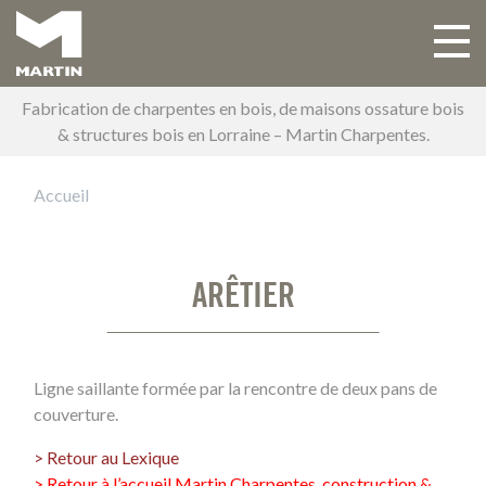
Aller
au
Toggle 
Main navigation
contenu
principal
Fabrication de charpentes en bois, de maisons ossature bois
& structures bois en Lorraine – Martin Charpentes.
Accueil
ARÊTIER
Ligne saillante formée par la rencontre de deux pans de
couverture.
> Retour au Lexique
> Retour à l’accueil Martin Charpentes, construction &