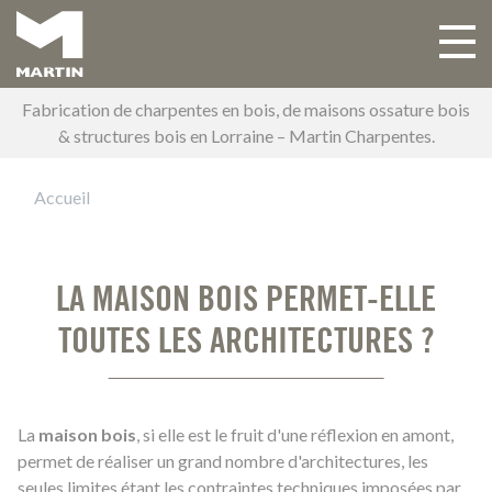
Aller
au
Toggle 
Main navigation
contenu
principal
Fabrication de charpentes en bois, de maisons ossature bois
& structures bois en Lorraine – Martin Charpentes.
Accueil
LA MAISON BOIS PERMET-ELLE
TOUTES LES ARCHITECTURES ?
La
maison bois
, si elle est le fruit d'une réflexion en amont,
permet de réaliser un grand nombre d'architectures, les
seules limites étant les contraintes techniques imposées par