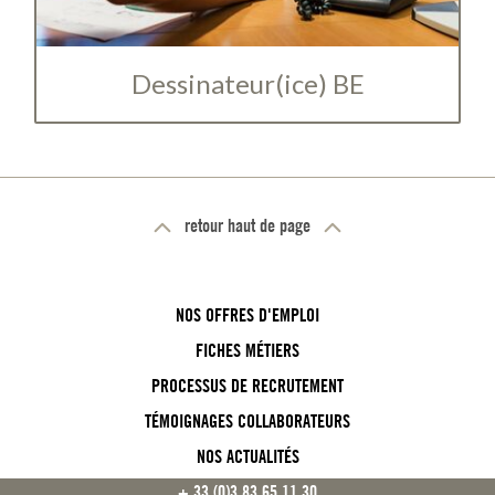
Dessinateur(ice) BE
retour haut de page
NOS OFFRES D'EMPLOI
FICHES MÉTIERS
PROCESSUS DE RECRUTEMENT
TÉMOIGNAGES COLLABORATEURS
NOS ACTUALITÉS
FOOTER CAREER
FOOTER
+ 33 (0)3 83 65 11 30