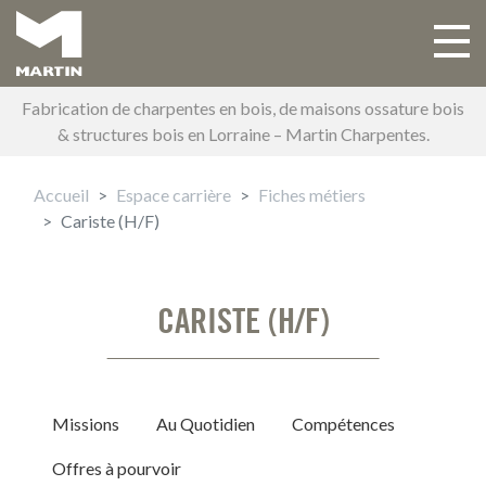
Aller
au
Toggle 
Main navigation
contenu
principal
Fabrication de charpentes en bois, de maisons ossature bois
& structures bois en Lorraine – Martin Charpentes.
Accueil
Espace carrière
Fiches métiers
Cariste (H/F)
CARISTE (H/F)
Missions
Au Quotidien
Compétences
Offres à pourvoir