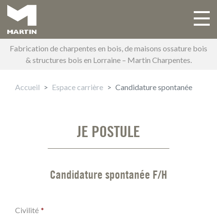
Aller
au
Toggle 
Main navigation
contenu
principal
Fabrication de charpentes en bois, de maisons ossature bois
& structures bois en Lorraine – Martin Charpentes.
Accueil
Espace carrière
Candidature spontanée
JE POSTULE
Candidature spontanée F/H
Civilité